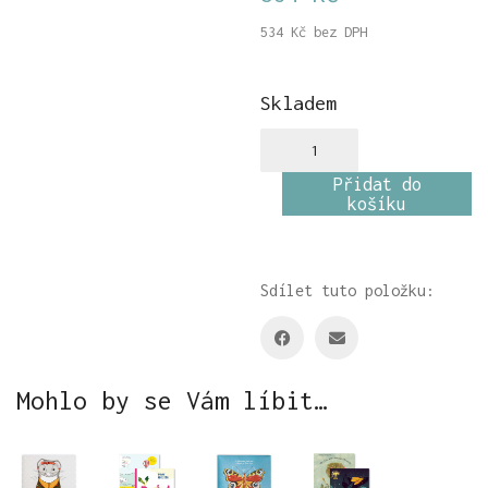
534
Kč
bez DPH
Skladem
Tvořím
množství
Přidat do
košíku
Sdílet tuto položku:
Mohlo by se Vám líbit…