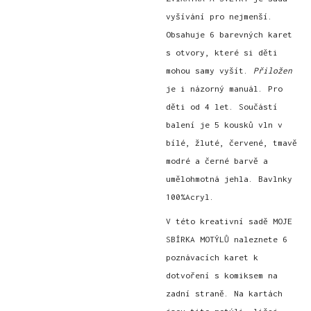
vyšívání pro nejmenší.
Obsahuje 6 barevných karet
s otvory, které si děti
mohou samy vyšít.
Přiložen
je i názorný manuál. Pro
děti od 4 let. Součástí
balení je 5 kousků vln v
bílé, žluté, červené, tmavě
modré a černé barvě a
umělohmotná jehla. Bavlnky
100%Acryl.
V této kreativní sadě MOJE
SBÍRKA MOTÝLŮ naleznete 6
poznávacích karet k
dotvoření s komiksem na
zadní straně. Na kartách