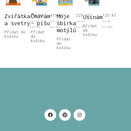
Zvířátka
Čmárám
Moje
289
Kč
479
Kč
225
Kč
725
Kč
Usínám
a svetry
– píšu
sbírka
239
Kč
479
Kč
225
Kč
725
Kč
Přidat
bez DPH
bez DPH
bez DPH
bez DPH
motýlů
do
Přidat do
Přidat
košíku
košíku
do
Přidat
košíku
do
košíku