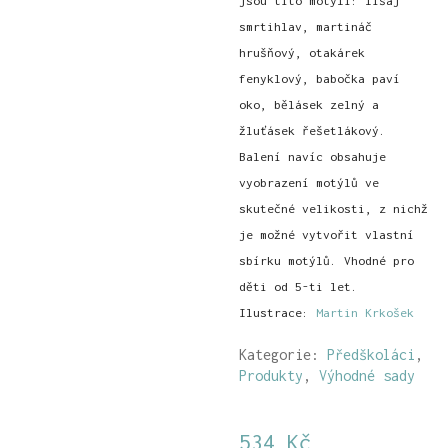
jsou tito motýli: lišaj
smrtihlav, martináč
hrušňový, otakárek
fenyklový, babočka paví
oko, bělásek zelný a
žluťásek řešetlákový.
Balení navíc obsahuje
vyobrazení motýlů ve
skutečné velikosti, z nichž
je možné vytvořit vlastní
sbírku motýlů. Vhodné pro
děti od 5-ti let.
Ilustrace:
Martin Krkošek
Kategorie:
Předškoláci
,
Produkty
,
Výhodné sady
534
Kč